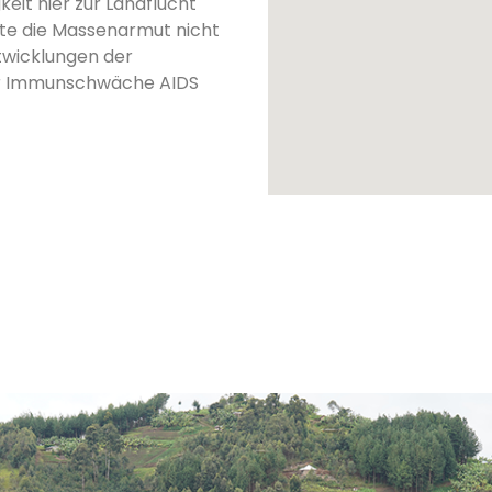
eit hier zur Landflucht
nte die Massenarmut nicht
ntwicklungen der
der Immunschwäche AIDS