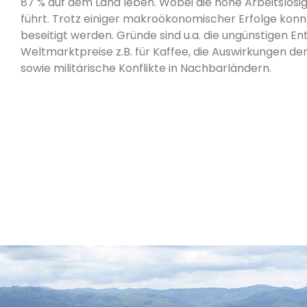
87 % auf dem Land leben. Wobei die hohe Arbeitslosigk
führt. Trotz einiger makroökonomischer Erfolge kon
beseitigt werden. Gründe sind u.a. die ungünstigen E
Weltmarktpreise z.B. für Kaffee, die Auswirkungen 
sowie militärische Konflikte in Nachbarländern.