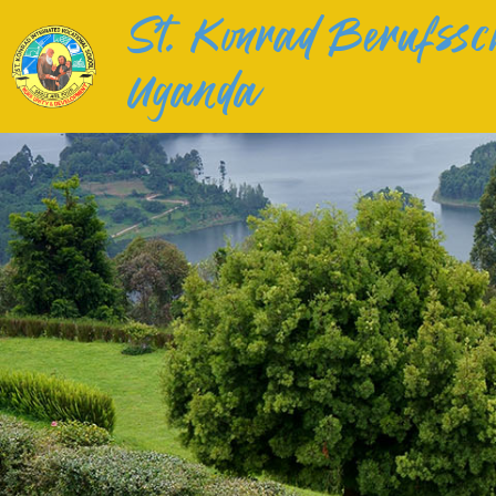
St. Konrad Berufssc
Uganda