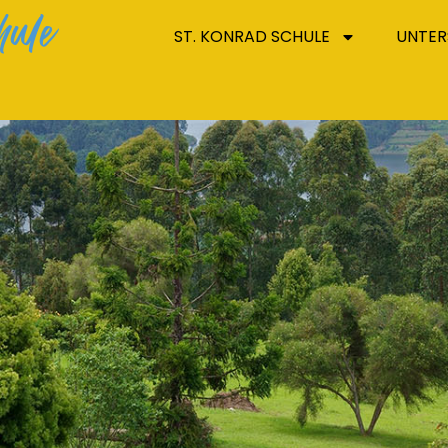
hule
ST. KONRAD SCHULE
UNTER