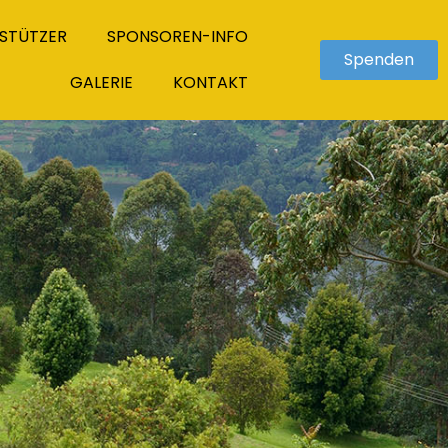
STÜTZER
SPONSOREN-INFO
Spenden
GALERIE
KONTAKT